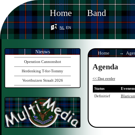
Home
Band
nl
en
Nieuws
Home
Age
Operation Cannonshot
Agenda
Herdenking T-for-Tommy
<< Dag eerder
Voorthuizen Straalt 2026
Status
Evenem
Definitief
Blaricu