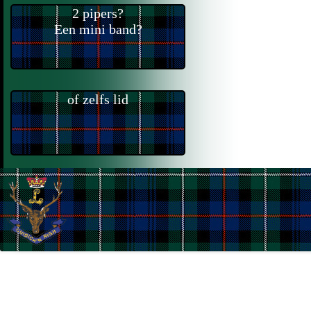
2 pipers?
Een mini band?
of zelfs lid