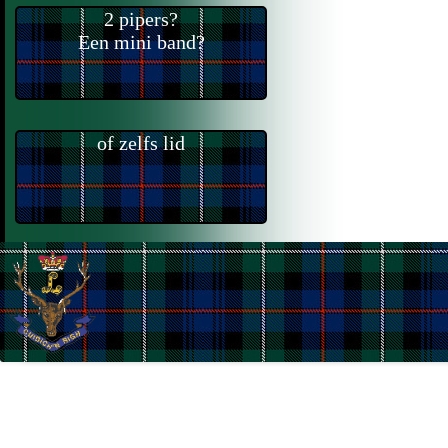
2 pipers?
Een mini band?
of zelfs lid