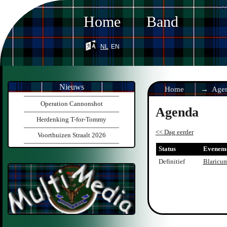
Home
Band
nl
en
Nieuws
Home
Age
Operation Cannonshot
Agenda
Herdenking T-for-Tommy
<< Dag eerder
Voorthuizen Straalt 2026
Status
Evenem
Definitief
Blaricu