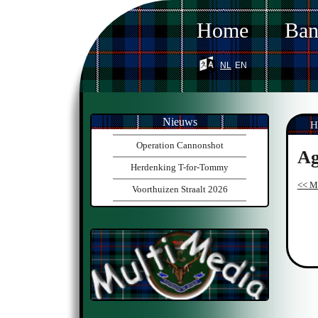
Home
Ba
nl
en
Nieuws
H
Operation Cannonshot
Ag
Herdenking T-for-Tommy
<< M
Voorthuizen Straalt 2026