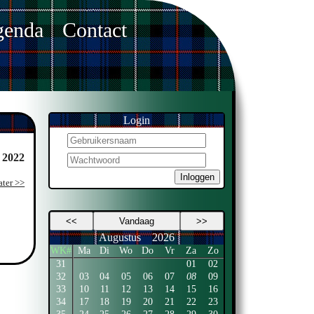
enda
Contact
Login
 2022
Inloggen
ater >>
<<
Vandaag
>>
Augustus
2026
WK#
Ma
Di
Wo
Do
Vr
Za
Zo
31
01
02
32
03
04
05
06
07
08
09
33
10
11
12
13
14
15
16
34
17
18
19
20
21
22
23