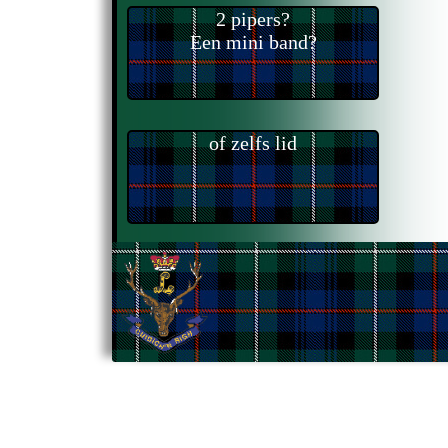
2 pipers?
Een mini band?
of zelfs lid