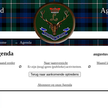
nd
Ag
ome
Agenda
enda
augustus
aand eerder
Naar jaaroverzicht
Maand l
Er zijn (nog) geen (publieke) activiteiten.
Terug naar aankomende optredens
Abonneer op onze Agenda