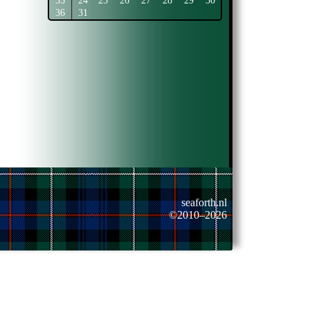
35
24
25
26
27
28
29
30
36
31
seaforth.nl
©2010–2026