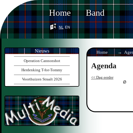
Home
Band
nl
en
Nieuws
Home
Age
Operation Cannonshot
Agenda
Herdenking T-for-Tommy
<< Dag eerder
Voorthuizen Straalt 2026