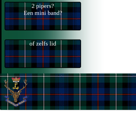
2 pipers?
Een mini band?
of zelfs lid