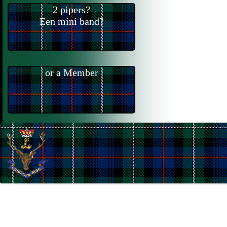
2 pipers?
Een mini band?
or a Member