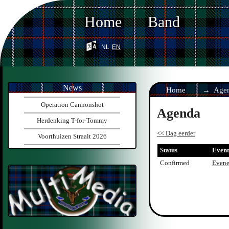
Home
Band
nl
en
News
Home
Age
Operation Cannonshot
Agenda
Herdenking T-for-Tommy
<< Dag eerder
Voorthuizen Straalt 2026
Status
Event
Confirmed
Evene