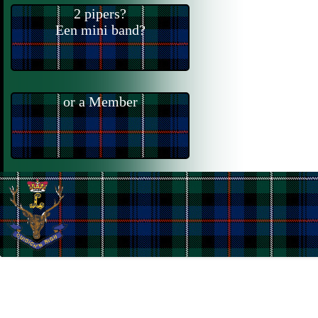
2 pipers?
Een mini band?
or a Member