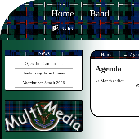
Home
Band
nl
en
News
Home
Age
Operation Cannonshot
Agenda
Herdenking T-for-Tommy
<< Month earlier
Voorthuizen Straalt 2026