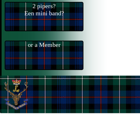
2 pipers?
Een mini band?
or a Member