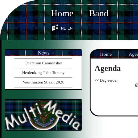
Home
Band
nl
en
News
Home
Age
Operation Cannonshot
Agenda
Herdenking T-for-Tommy
<< Dag eerder
Voorthuizen Straalt 2026