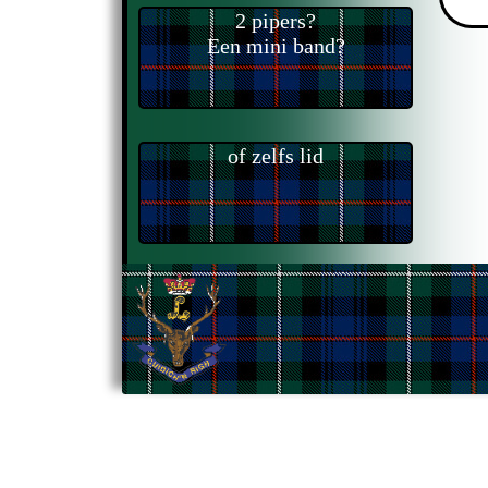
2 pipers?
Een mini band?
of zelfs lid