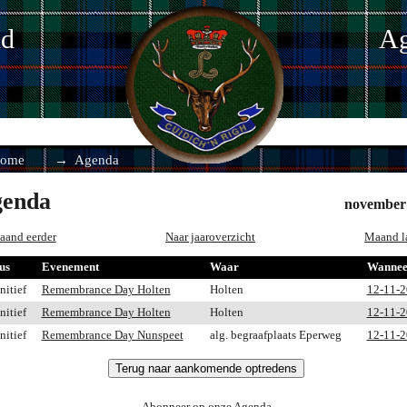
nd
Ag
ome
Agenda
enda
november
aand eerder
Naar jaaroverzicht
Maand l
us
Evenement
Waar
Wannee
nitief
Remembrance Day Holten
Holten
12-11-
nitief
Remembrance Day Holten
Holten
12-11-
nitief
Remembrance Day Nunspeet
alg. begraafplaats Eperweg
12-11-
Terug naar aankomende optredens