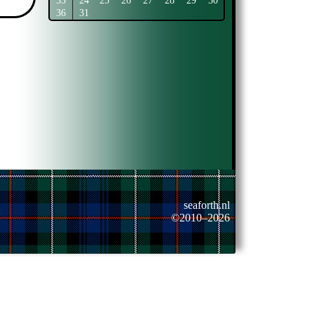
35
24
25
26
27
28
29
30
36
31
seaforth.nl
©2010–2026