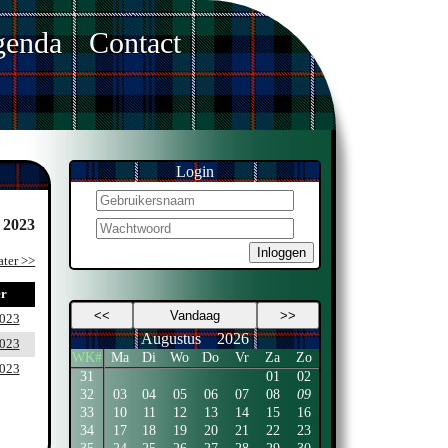
enda
Contact
Login
 2023
Inloggen
ater >>
r
<<
Vandaag
>>
2023
Augustus
2026
2023
WK#
Ma
Di
Wo
Do
Vr
Za
Zo
2023
31
01
02
32
03
04
05
06
07
08
09
33
10
11
12
13
14
15
16
34
17
18
19
20
21
22
23