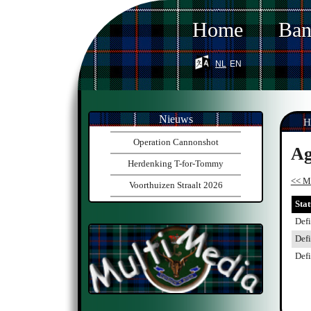
Home
Ba
nl
en
Nieuws
H
Operation Cannonshot
Ag
Herdenking T-for-Tommy
<< M
Voorthuizen Straalt 2026
Stat
Defi
Defi
Defi