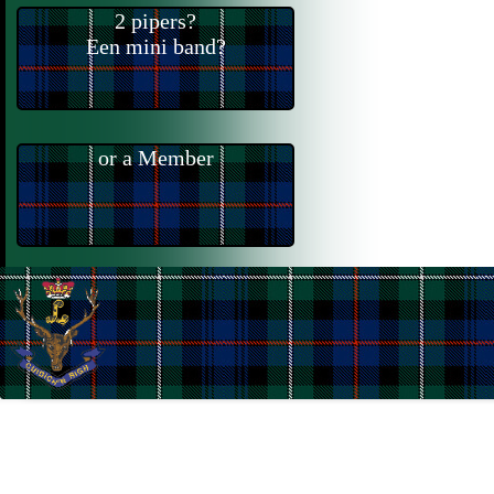
2 pipers?
Een mini band?
or a Member