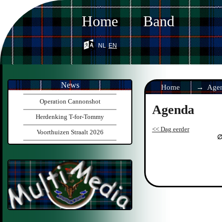
Home
Band
nl
en
News
Home
Age
Operation Cannonshot
Agenda
Herdenking T-for-Tommy
<< Dag eerder
Voorthuizen Straalt 2026