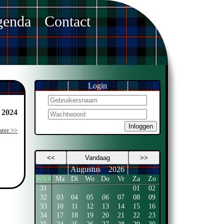
enda
Contact
Login
 2024
Inloggen
ater >>
<<
Vandaag
>>
Augustus
2026
WK#
Ma
Di
Wo
Do
Vr
Za
Zo
31
01
02
32
03
04
05
06
07
08
09
33
10
11
12
13
14
15
16
34
17
18
19
20
21
22
23