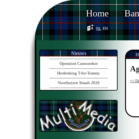
Home
Ba
nl
en
Nieuws
H
Operation Cannonshot
Ag
Herdenking T-for-Tommy
<< Da
Voorthuizen Straalt 2026