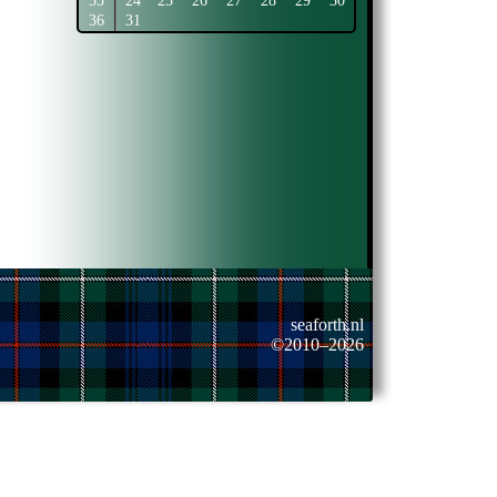
35
24
25
26
27
28
29
30
36
31
seaforth.nl
©2010–2026