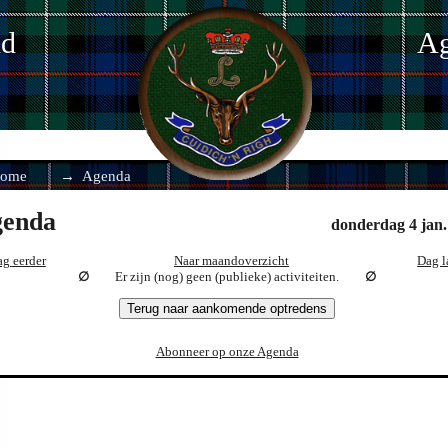
nd
Ag
ome
Agenda
enda
donderdag 4 jan.
g eerder
Naar maandoverzicht
Dag l
Er zijn (nog) geen (publieke) activiteiten.
Terug naar aankomende optredens
Abonneer op onze Agenda