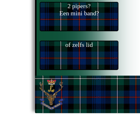
2 pipers?
Een mini band?
of zelfs lid