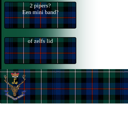
2 pipers?
Een mini band?
of zelfs lid