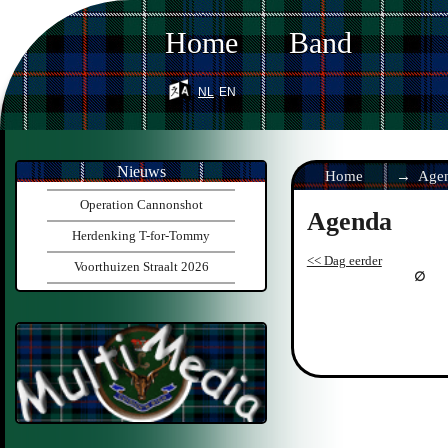
Home
Band
nl
en
Nieuws
Home
Age
Operation Cannonshot
Agenda
Herdenking T-for-Tommy
<< Dag eerder
Voorthuizen Straalt 2026