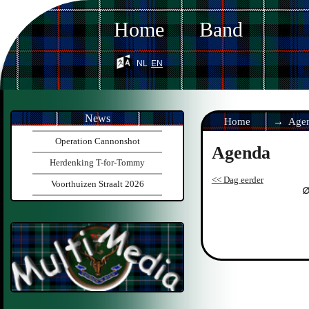
Home
Band
nl
en
News
Home
Age
Operation Cannonshot
Agenda
Herdenking T-for-Tommy
<< Dag eerder
Voorthuizen Straalt 2026