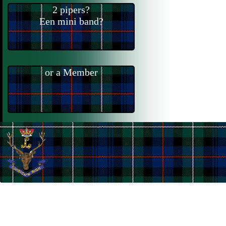
2 pipers?
Een mini band?
or a Member