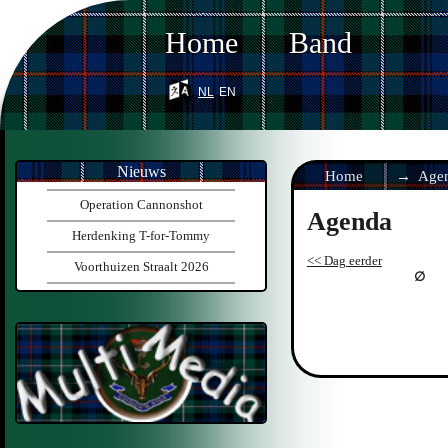
Home
Band
nl
en
Nieuws
Home
Age
Operation Cannonshot
Agenda
Herdenking T-for-Tommy
<< Dag eerder
Voorthuizen Straalt 2026