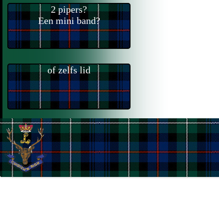
2 pipers?
Een mini band?
of zelfs lid