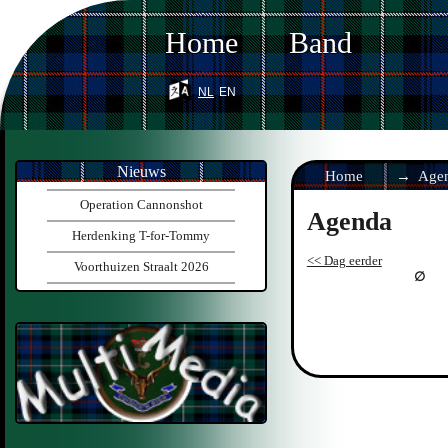
Home
Band
nl
en
Nieuws
Home
Age
Operation Cannonshot
Agenda
Herdenking T-for-Tommy
<< Dag eerder
Voorthuizen Straalt 2026