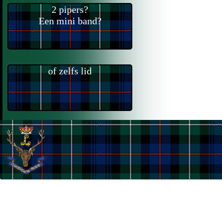
2 pipers?
Een mini band?
of zelfs lid