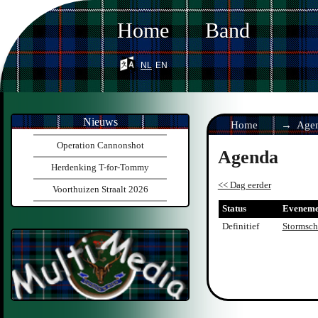
Home
Band
nl
en
Nieuws
Home
Age
Operation Cannonshot
Agenda
Herdenking T-for-Tommy
<< Dag eerder
Voorthuizen Straalt 2026
Status
Eveneme
Definitief
Stormsch