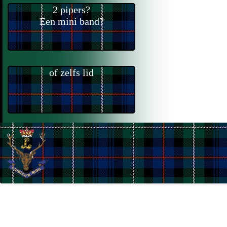
2 pipers?
Of de
Een mini band?
gehele band?
Word Donateur
of zelfs lid