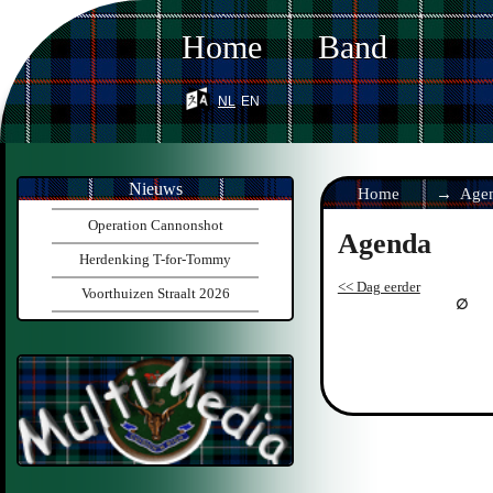
Home
Band
nl
en
Nieuws
Home
Age
Operation Cannonshot
Agenda
Herdenking T-for-Tommy
<< Dag eerder
Voorthuizen Straalt 2026