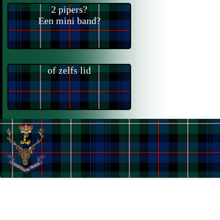
2 pipers?
Een mini band?
of zelfs lid