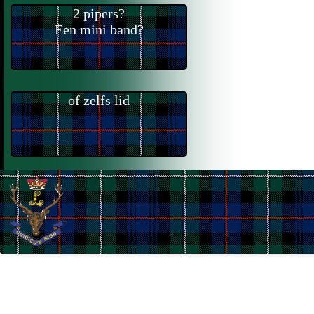
2 pipers?
Een mini band?
of zelfs lid