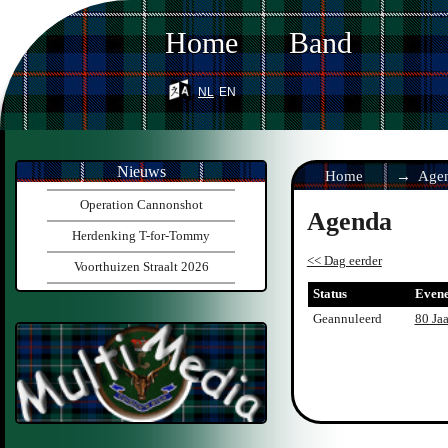
Home
Band
nl
en
Nieuws
Home
Age
Operation Cannonshot
Agenda
Herdenking T-for-Tommy
<< Dag eerder
Voorthuizen Straalt 2026
Status
Even
Geannuleerd
80 Ja