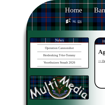
Home
Ba
nl
en
News
H
Operation Cannonshot
Ag
Herdenking T-for-Tommy
<< Da
Voorthuizen Straalt 2026