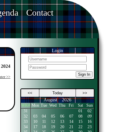
enda
Contact
Login
 2024
Sign In
ater >>
<<
Today
>>
August
2026
WK#
Mon
Tue
Wed
Thu
Fri
Sat
Sun
31
01
02
32
03
04
05
06
07
08
09
33
10
11
12
13
14
15
16
34
17
18
19
20
21
22
23