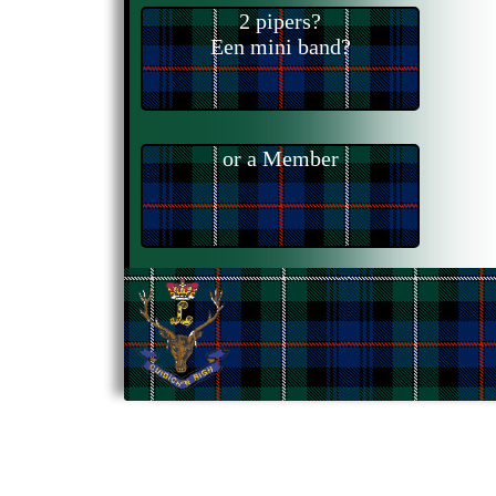
2 pipers?
Een mini band?
or a Member