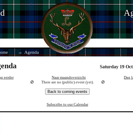
nd
Ag
ome
Agenda
enda
Saturday 19 Oct
g eerder
Naar maandoverzicht
Dag l
There are no (public) event (yet).
Back to coming events
Subscribe to our Calendar