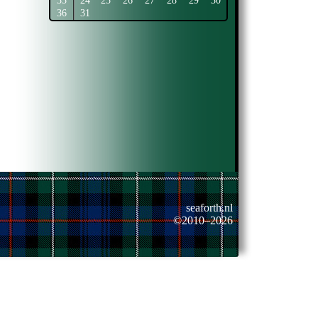
35
24
25
26
27
28
29
30
36
31
seaforth.nl
©2010–2026