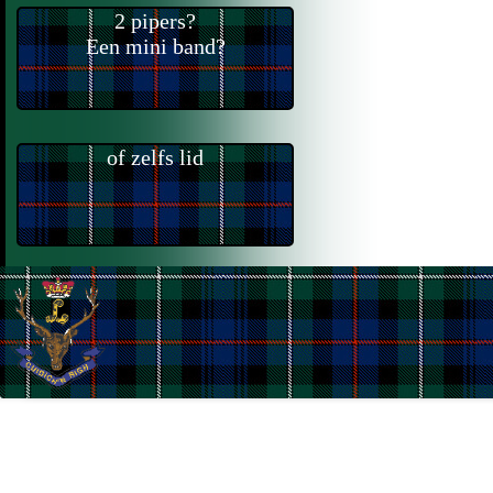
2 pipers?
Een mini band?
of zelfs lid