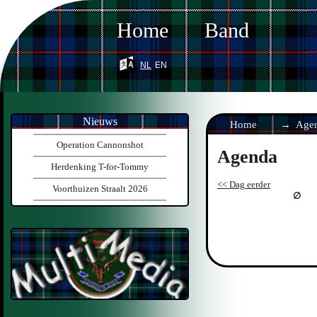
Home
Band
nl
en
Nieuws
Home
Age
Operation Cannonshot
Agenda
Herdenking T-for-Tommy
<< Dag eerder
Voorthuizen Straalt 2026