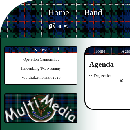
Home
Band
nl
en
Nieuws
Home
Age
Operation Cannonshot
Agenda
Herdenking T-for-Tommy
<< Dag eerder
Voorthuizen Straalt 2026