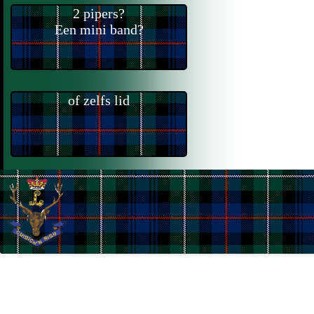
2 pipers?
Een mini band?
of zelfs lid