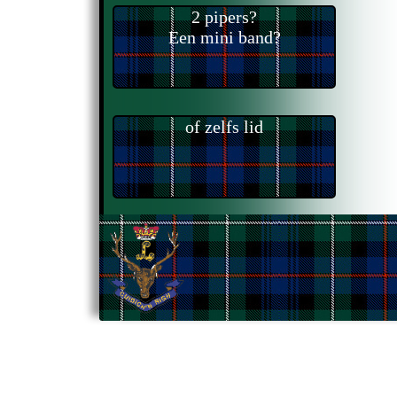
2 pipers?
Een mini band?
of zelfs lid