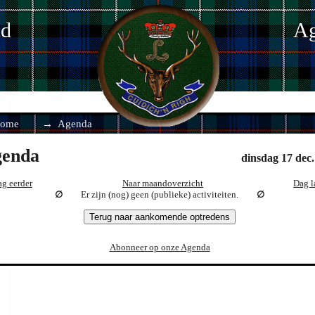
nd
Ag
ome
Agenda
enda
dinsdag 17 dec
g eerder
Naar maandoverzicht
Dag l
Er zijn (nog) geen (publieke) activiteiten.
Terug naar aankomende optredens
Abonneer op onze Agenda