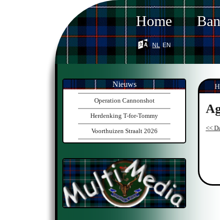
Home
Ba
nl
en
Nieuws
H
Operation Cannonshot
Ag
Herdenking T-for-Tommy
<< Da
Voorthuizen Straalt 2026