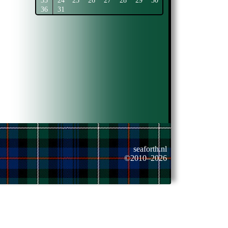
35
24
25
26
27
28
29
30
36
31
seaforth.nl
©2010–2026