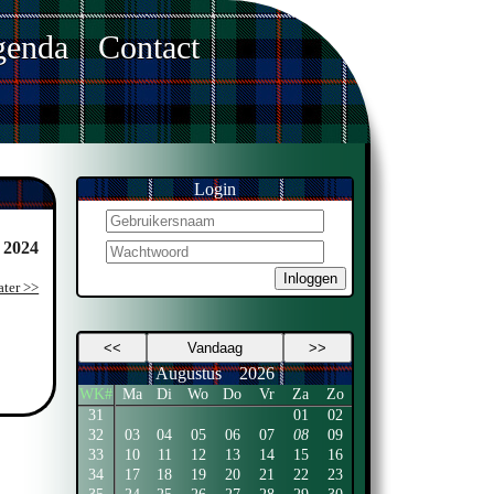
enda
Contact
Login
. 2024
Inloggen
ater >>
<<
Vandaag
>>
Augustus
2026
WK#
Ma
Di
Wo
Do
Vr
Za
Zo
31
01
02
32
03
04
05
06
07
08
09
33
10
11
12
13
14
15
16
34
17
18
19
20
21
22
23