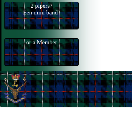
2 pipers?
Een mini band?
or a Member