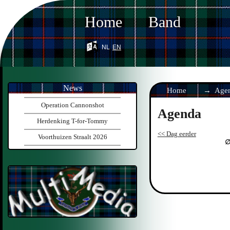
Home
Band
nl
en
News
Home
Age
Operation Cannonshot
Agenda
Herdenking T-for-Tommy
<< Dag eerder
Voorthuizen Straalt 2026