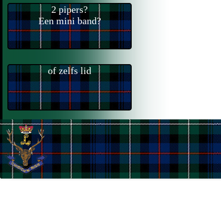
2 pipers?
Een mini band?
of zelfs lid