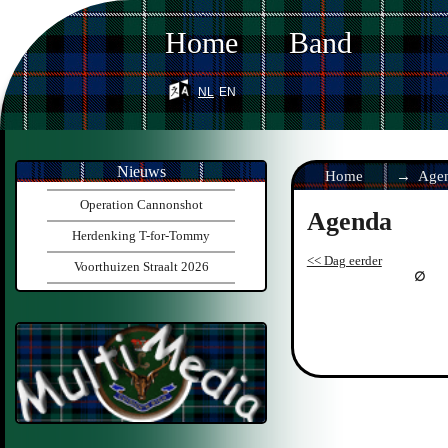
Home
Band
nl
en
Nieuws
Home
Age
Operation Cannonshot
Agenda
Herdenking T-for-Tommy
<< Dag eerder
Voorthuizen Straalt 2026