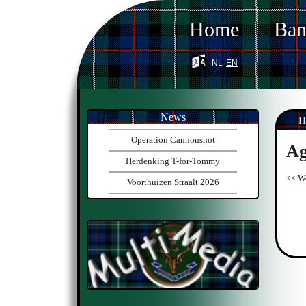
Home
Ba
nl
en
News
H
Operation Cannonshot
Ag
Herdenking T-for-Tommy
<< W
Voorthuizen Straalt 2026