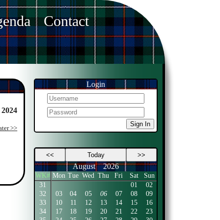
enda
Contact
Login
 2024
Sign In
ater >>
<<
Today
>>
August
2026
WK#
Mon
Tue
Wed
Thu
Fri
Sat
Sun
31
01
02
32
03
04
05
06
07
08
09
33
10
11
12
13
14
15
16
34
17
18
19
20
21
22
23