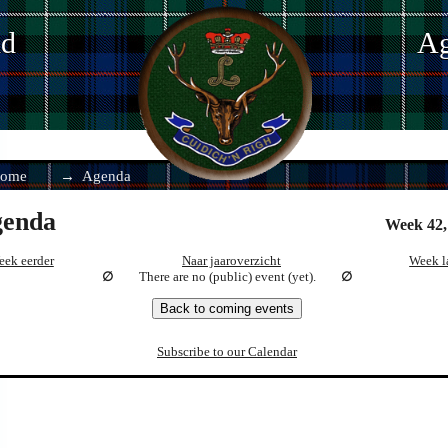
nd
Ag
ome
Agenda
enda
Week 42,
eek eerder
Naar jaaroverzicht
Week l
There are no (public) event (yet).
Back to coming events
Subscribe to our Calendar