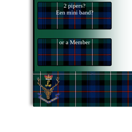
2 pipers?
Een mini band?
or a Member