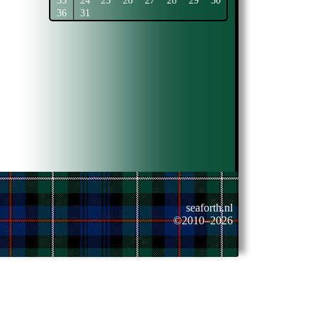
35
24
25
26
27
28
29
30
36
31
seaforth.nl
©2010–2026