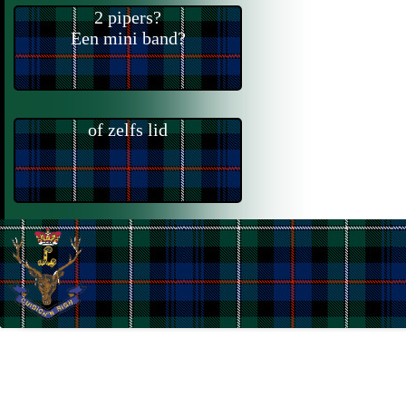
2 pipers?
Een mini band?
of zelfs lid