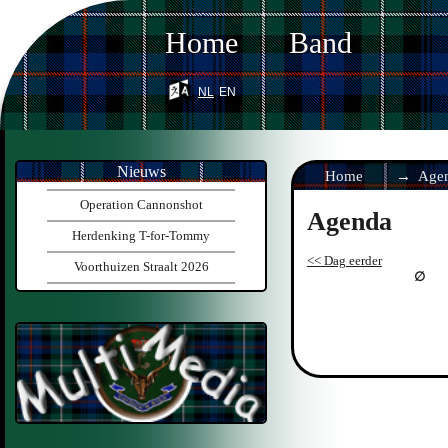
Home
Band
nl
en
Nieuws
Home
Age
Operation Cannonshot
Agenda
Herdenking T-for-Tommy
<< Dag eerder
Voorthuizen Straalt 2026