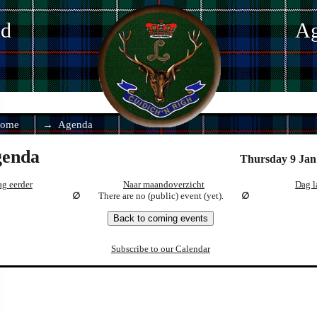
nd
Ag
ome
Agenda
enda
Thursday 9 Jan
g eerder
Naar maandoverzicht
Dag l
There are no (public) event (yet).
Back to coming events
Subscribe to our Calendar