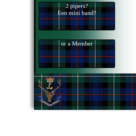
2 pipers?
Een mini band?
or a Member