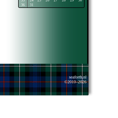
35
24
25
26
27
28
29
30
36
31
seaforth.nl
©2010–2026