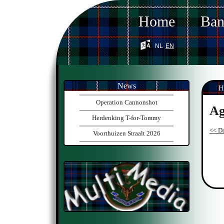
Home
Ba
nl
en
News
H
Operation Cannonshot
Ag
Herdenking T-for-Tommy
<< Da
Voorthuizen Straalt 2026