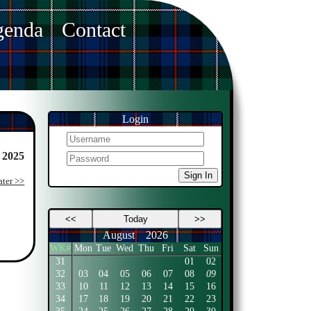
enda
Contact
Login
 2025
Sign In
ater >>
<<
Today
>>
August
2026
WK#
Mon
Tue
Wed
Thu
Fri
Sat
Sun
31
01
02
32
03
04
05
06
07
08
09
33
10
11
12
13
14
15
16
34
17
18
19
20
21
22
23