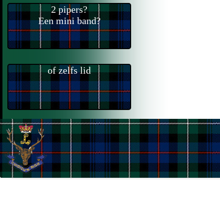
2 pipers?
Een mini band?
of zelfs lid