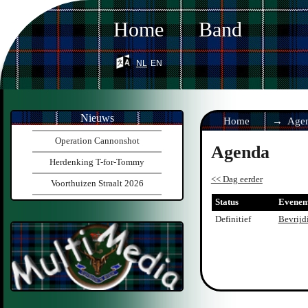
Home
Band
nl
en
Nieuws
Home
Age
Operation Cannonshot
Agenda
Herdenking T-for-Tommy
<< Dag eerder
Voorthuizen Straalt 2026
Status
Evenem
Definitief
Bevrijd