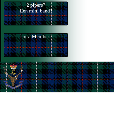
2 pipers?
Een mini band?
or a Member