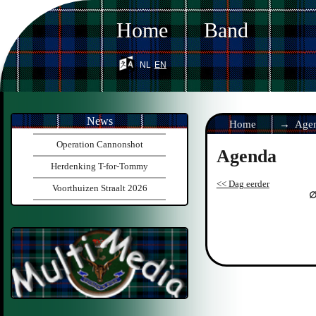
Home
Band
nl
en
News
Home
Age
Operation Cannonshot
Agenda
Herdenking T-for-Tommy
<< Dag eerder
Voorthuizen Straalt 2026