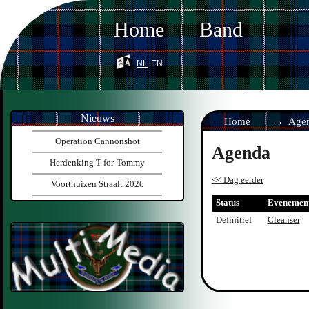
Home
Band
nl
en
Nieuws
Home
Age
Operation Cannonshot
Agenda
Herdenking T-for-Tommy
<< Dag eerder
Voorthuizen Straalt 2026
Status
Evenemen
Definitief
Cleanser