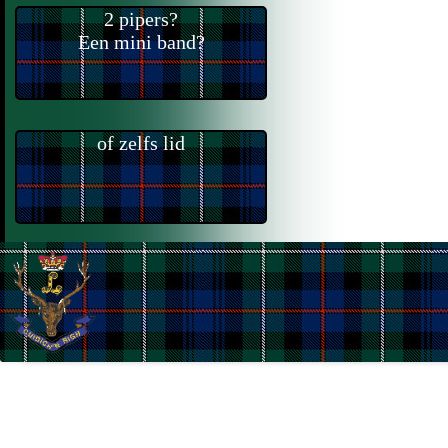
2 pipers?
Een mini band?
of zelfs lid