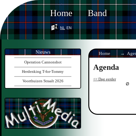
Home
Band
nl
en
Nieuws
Home
Age
Operation Cannonshot
Agenda
Herdenking T-for-Tommy
<< Dag eerder
Voorthuizen Straalt 2026