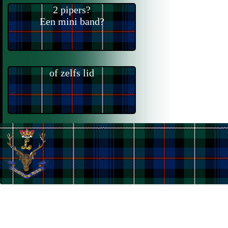
2 pipers?
Een mini band?
of zelfs lid