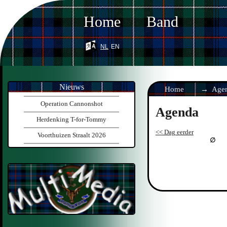
Home
Band
nl
en
Nieuws
Home
Age
Operation Cannonshot
Agenda
Herdenking T-for-Tommy
<< Dag eerder
Voorthuizen Straalt 2026