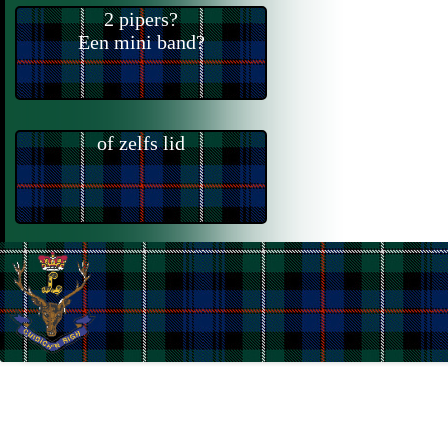
2 pipers?
Een mini band?
of zelfs lid