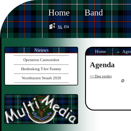
Home
Band
nl
en
Nieuws
Home
Age
Operation Cannonshot
Agenda
Herdenking T-for-Tommy
<< Dag eerder
Voorthuizen Straalt 2026