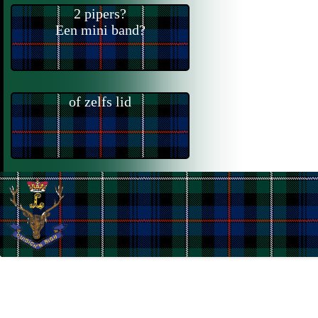
2 pipers?
Een mini band?
of zelfs lid