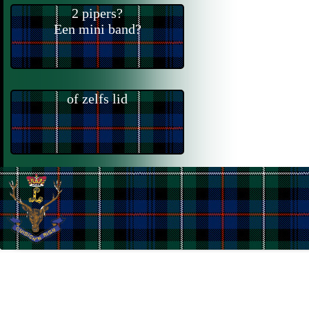
2 pipers?
Een mini band?
of zelfs lid