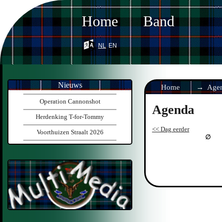
Home
Band
nl
en
Nieuws
Home
Age
Operation Cannonshot
Agenda
Herdenking T-for-Tommy
<< Dag eerder
Voorthuizen Straalt 2026