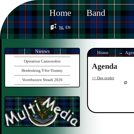
Home
Band
nl
en
Nieuws
Home
Age
Operation Cannonshot
Agenda
Herdenking T-for-Tommy
<< Dag eerder
Voorthuizen Straalt 2026