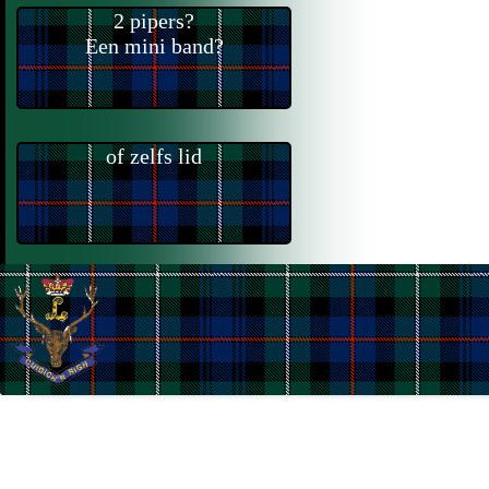
2 pipers?
Een mini band?
of zelfs lid