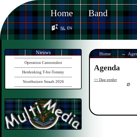
Home
Band
nl
en
Nieuws
Home
Age
Operation Cannonshot
Agenda
Herdenking T-for-Tommy
<< Dag eerder
Voorthuizen Straalt 2026