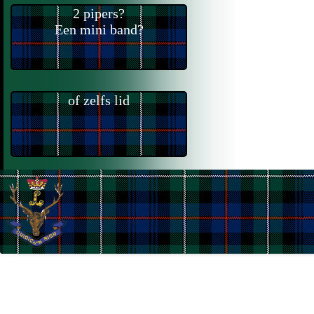
2 pipers?
Een mini band?
of zelfs lid