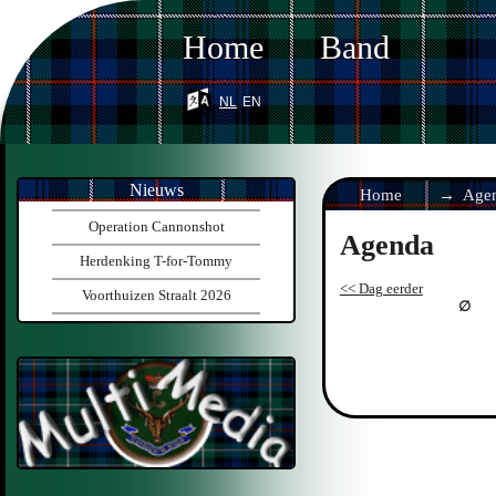
Home
Band
nl
en
Nieuws
Home
Age
Operation Cannonshot
Agenda
Herdenking T-for-Tommy
<< Dag eerder
Voorthuizen Straalt 2026