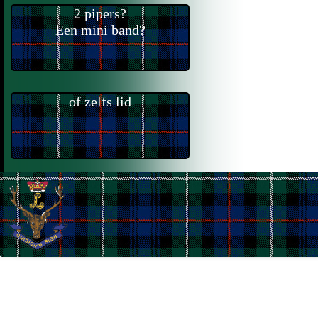
2 pipers?
Een mini band?
of zelfs lid