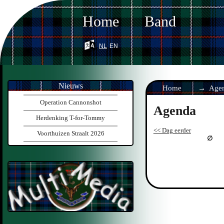
Home
Band
nl
en
Nieuws
Home
Age
Operation Cannonshot
Agenda
Herdenking T-for-Tommy
<< Dag eerder
Voorthuizen Straalt 2026