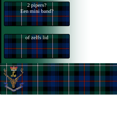
2 pipers?
Een mini band?
of zelfs lid