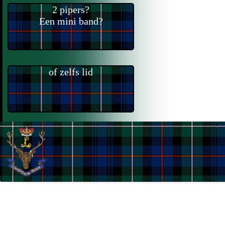
2 pipers?
Een mini band?
of zelfs lid