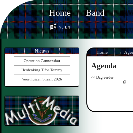
Home
Band
nl
en
Nieuws
Home
Age
Operation Cannonshot
Agenda
Herdenking T-for-Tommy
<< Dag eerder
Voorthuizen Straalt 2026