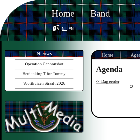
Home
Band
nl
en
Nieuws
Home
Age
Operation Cannonshot
Agenda
Herdenking T-for-Tommy
<< Dag eerder
Voorthuizen Straalt 2026