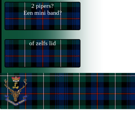
2 pipers?
Een mini band?
of zelfs lid