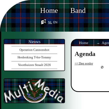
Home
Band
nl
en
Nieuws
Home
Age
Operation Cannonshot
Agenda
Herdenking T-for-Tommy
<< Dag eerder
Voorthuizen Straalt 2026