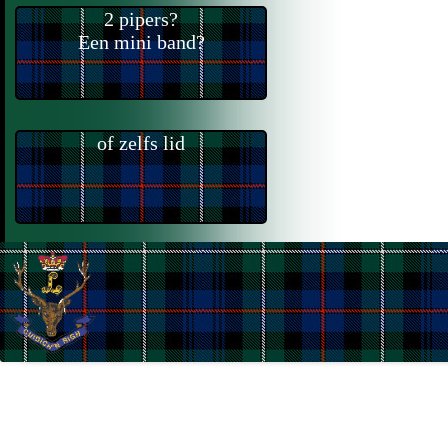
2 pipers?
Een mini band?
of zelfs lid