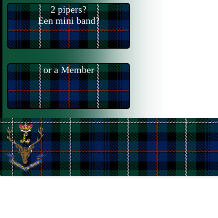
2 pipers?
Een mini band?
or a Member