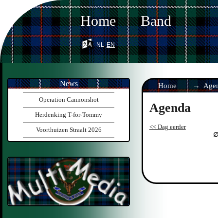
Home
Band
nl
en
News
Home
Age
Operation Cannonshot
Agenda
Herdenking T-for-Tommy
<< Dag eerder
Voorthuizen Straalt 2026