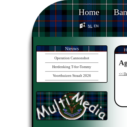
Home
Ba
nl
en
Nieuws
H
Operation Cannonshot
Ag
Herdenking T-for-Tommy
<< Da
Voorthuizen Straalt 2026