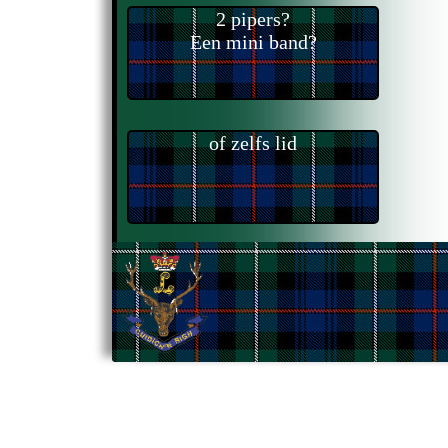
2 pipers?
Een mini band?
of zelfs lid