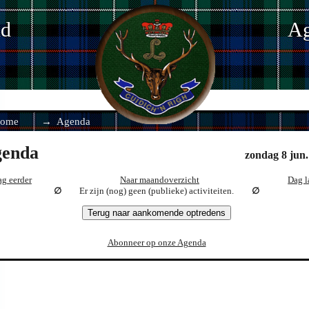
nd
Ag
ome
Agenda
enda
zondag 8 jun.
g eerder
Naar maandoverzicht
Dag l
Er zijn (nog) geen (publieke) activiteiten.
Terug naar aankomende optredens
Abonneer op onze Agenda