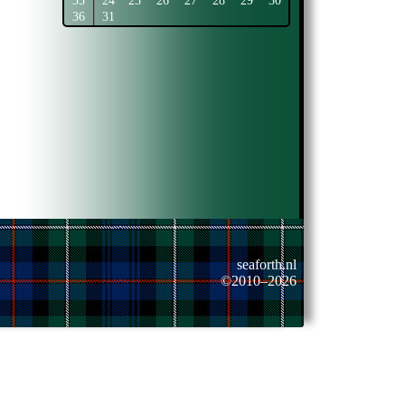
35
24
25
26
27
28
29
30
36
31
seaforth.nl
©2010–2026