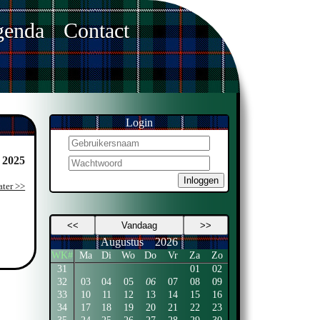
enda
Contact
Login
 2025
Inloggen
ater >>
<<
Vandaag
>>
Augustus
2026
WK#
Ma
Di
Wo
Do
Vr
Za
Zo
31
01
02
32
03
04
05
06
07
08
09
33
10
11
12
13
14
15
16
34
17
18
19
20
21
22
23