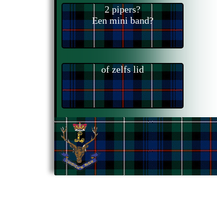
2 pipers?
Een mini band?
of zelfs lid