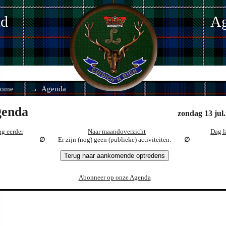
nd
Ag
ome
Agenda
enda
zondag 13 jul
g eerder
Naar maandoverzicht
Dag l
Er zijn (nog) geen (publieke) activiteiten.
Terug naar aankomende optredens
Abonneer op onze Agenda