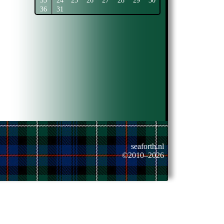
35
24
25
26
27
28
29
30
36
31
seaforth.nl
©2010–2026