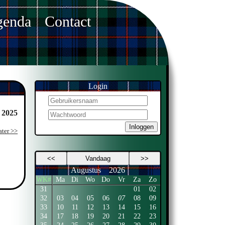
enda
Contact
Login
. 2025
Inloggen
ater >>
<<
Vandaag
>>
Augustus
2026
WK#
Ma
Di
Wo
Do
Vr
Za
Zo
31
01
02
32
03
04
05
06
07
08
09
33
10
11
12
13
14
15
16
34
17
18
19
20
21
22
23