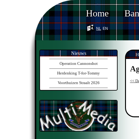
Home
Ba
nl
en
Nieuws
H
Operation Cannonshot
Ag
Herdenking T-for-Tommy
<< Da
Voorthuizen Straalt 2026