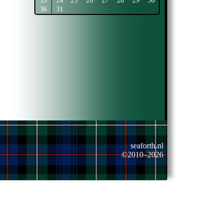
35
24
25
26
27
28
29
30
36
31
seaforth.nl
©2010–2026