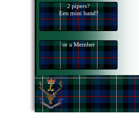
2 pipers?
Een mini band?
or a Member