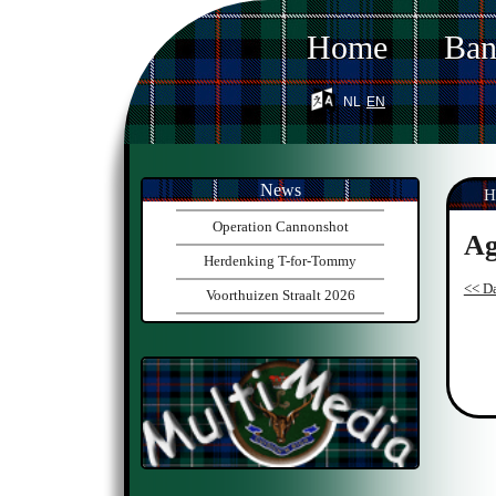
Home
Ba
nl
en
News
H
Operation Cannonshot
Ag
Herdenking T-for-Tommy
<< Da
Voorthuizen Straalt 2026