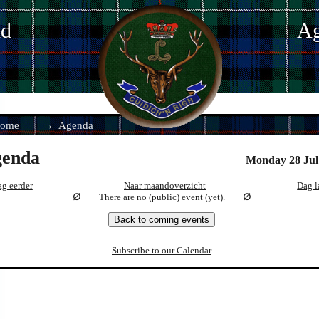
nd
Ag
ome
Agenda
enda
Monday 28 Jul
g eerder
Naar maandoverzicht
Dag l
There are no (public) event (yet).
Back to coming events
Subscribe to our Calendar