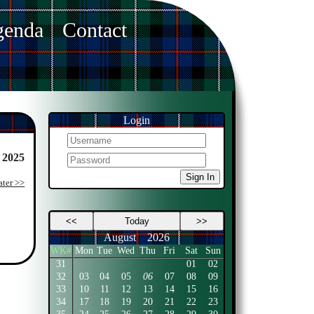
enda
Contact
Login
 2025
Sign In
ater >>
<<
Today
>>
August
2026
WK#
Mon
Tue
Wed
Thu
Fri
Sat
Sun
31
01
02
32
03
04
05
06
07
08
09
33
10
11
12
13
14
15
16
34
17
18
19
20
21
22
23