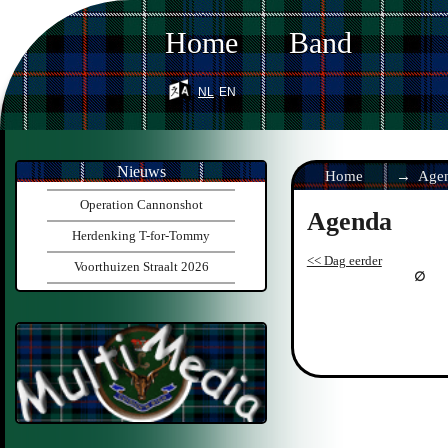
Home
Band
nl
en
Nieuws
Home
Age
Operation Cannonshot
Agenda
Herdenking T-for-Tommy
<< Dag eerder
Voorthuizen Straalt 2026