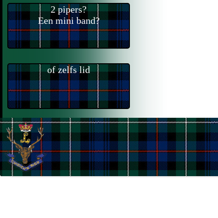
2 pipers?
Een mini band?
of zelfs lid