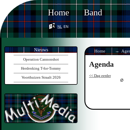
Home
Band
nl
en
Nieuws
Home
Age
Operation Cannonshot
Agenda
Herdenking T-for-Tommy
<< Dag eerder
Voorthuizen Straalt 2026