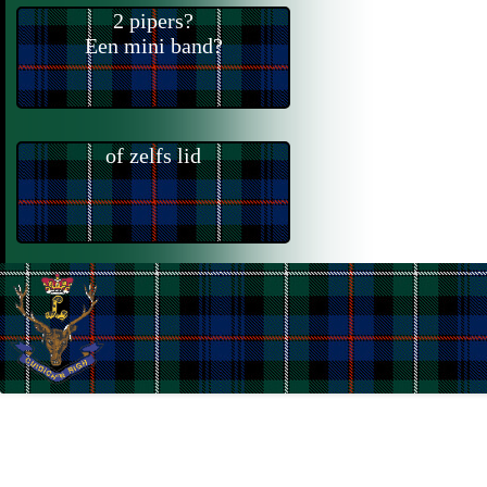
2 pipers?
Een mini band?
of zelfs lid