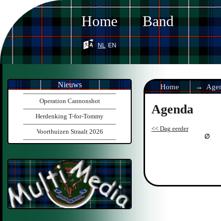
Home
Band
nl
en
Nieuws
Home
Age
Operation Cannonshot
Agenda
Herdenking T-for-Tommy
<< Dag eerder
Voorthuizen Straalt 2026