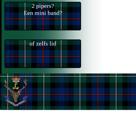
2 pipers?
Een mini band?
of zelfs lid