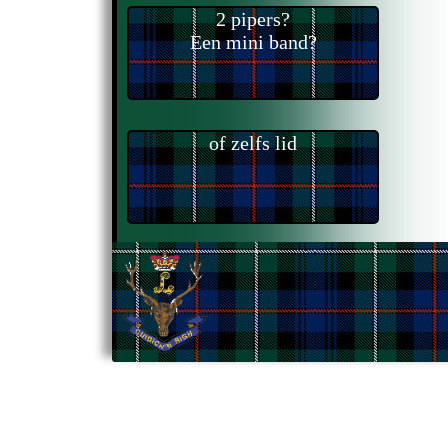
2 pipers?
Een mini band?
of zelfs lid