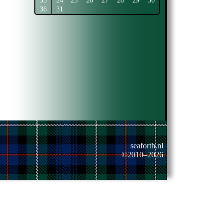
35
24
25
26
27
28
29
30
36
31
seaforth.nl
©2010–2026