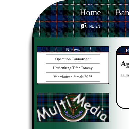
Home
Ba
nl
en
Nieuws
H
Operation Cannonshot
Ag
Herdenking T-for-Tommy
<< Da
Voorthuizen Straalt 2026