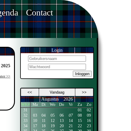
enda
Contact
Login
 2025
Inloggen
ater >>
<<
Vandaag
>>
Augustus
2026
WK#
Ma
Di
Wo
Do
Vr
Za
Zo
31
01
02
32
03
04
05
06
07
08
09
33
10
11
12
13
14
15
16
34
17
18
19
20
21
22
23