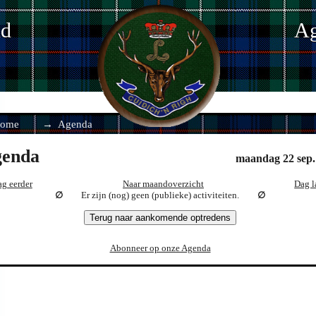
nd
Ag
ome
Agenda
enda
maandag 22 sep.
g eerder
Naar maandoverzicht
Dag l
Er zijn (nog) geen (publieke) activiteiten.
Terug naar aankomende optredens
Abonneer op onze Agenda