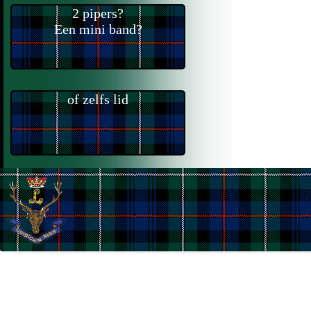
2 pipers?
Een mini band?
of zelfs lid