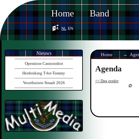
Home
Band
nl
en
Nieuws
Home
Age
Operation Cannonshot
Agenda
Herdenking T-for-Tommy
<< Dag eerder
Voorthuizen Straalt 2026