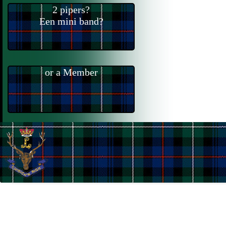
2 pipers?
Een mini band?
or a Member