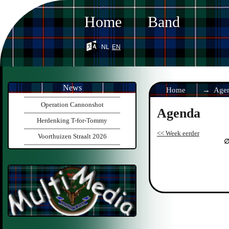
Home
Band
nl
en
News
Home
Age
Operation Cannonshot
Agenda
Herdenking T-for-Tommy
<< Week eerder
Voorthuizen Straalt 2026